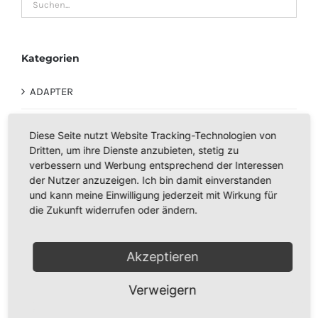
Kategorien
ADAPTER
STAUBSAUGERBEUTEL - FILTERTÜTEN
Diese Seite nutzt Website Tracking-Technologien von
Dritten, um ihre Dienste anzubieten, stetig zu
VORWERK KOBOLD 240
verbessern und Werbung entsprechend der Interessen
der Nutzer anzuzeigen. Ich bin damit einverstanden
und kann meine Einwilligung jederzeit mit Wirkung für
ZUBEHÖR
die Zukunft widerrufen oder ändern.
Kobold Wischsauger SP 520 + 530 + 600
Akzeptieren
REINIGUNG
Verweigern
VORWERK KOBOLD 200