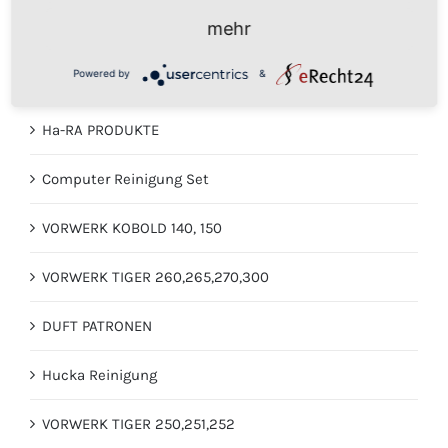
mehr
GEBRAUCHTE VORWERK STAUBSAUGER
Powered by
&
VORWERK KOBOLD 135, 135sc, 136
Ha-RA PRODUKTE
Computer Reinigung Set
VORWERK KOBOLD 140, 150
VORWERK TIGER 260,265,270,300
DUFT PATRONEN
Hucka Reinigung
VORWERK TIGER 250,251,252