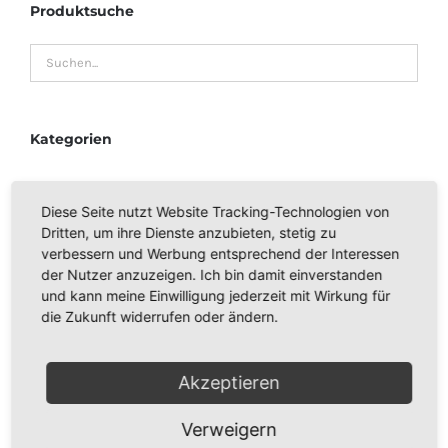
Produktsuche
Kategorien
SP 530 + 530
Diese Seite nutzt Website Tracking-Technologien von
Dritten, um ihre Dienste anzubieten, stetig zu
MOTORBÜRSTEN
verbessern und Werbung entsprechend der Interessen
der Nutzer anzuzeigen. Ich bin damit einverstanden
SP 600
und kann meine Einwilligung jederzeit mit Wirkung für
die Zukunft widerrufen oder ändern.
VORWERK KOBOLD VK 115, 116, 117
Akzeptieren
VORWERK KOBOLD 118, 119, 120, 121, 122
Verweigern
VORWERK KOBOLD 130, 131, 131sc