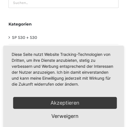
Kategorien
SP 530 + 530
MOTORBÜRSTEN
Diese Seite nutzt Website Tracking-Technologien von
Dritten, um ihre Dienste anzubieten, stetig zu
SP 600
verbessern und Werbung entsprechend der Interessen
der Nutzer anzuzeigen. Ich bin damit einverstanden
und kann meine Einwilligung jederzeit mit Wirkung für
VORWERK KOBOLD VK 115, 116, 117
die Zukunft widerrufen oder ändern.
VORWERK KOBOLD 118, 119, 120, 121, 122
Akzeptieren
VORWERK KOBOLD 130, 131, 131sc
Verweigern
GEBRAUCHTE VORWERK STAUBSAUGER