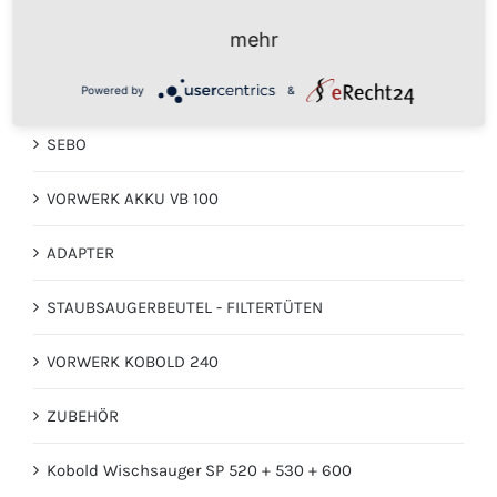
Hucka Reinigung
mehr
VORWERK TIGER 250,251,252
Powered by
&
SEBO
VORWERK AKKU VB 100
ADAPTER
STAUBSAUGERBEUTEL - FILTERTÜTEN
VORWERK KOBOLD 240
ZUBEHÖR
Kobold Wischsauger SP 520 + 530 + 600