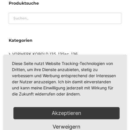
Produktsuche
Kategorien
VORWERK KOBOLD 135, 135sc, 136
Diese Seite nutzt Website Tracking-Technologien von
Ha-RA PRODUKTE
Dritten, um ihre Dienste anzubieten, stetig zu
verbessern und Werbung entsprechend der Interessen
der Nutzer anzuzeigen. Ich bin damit einverstanden
Computer Reinigung Set
und kann meine Einwilligung jederzeit mit Wirkung für
die Zukunft widerrufen oder ändern.
VORWERK KOBOLD 140, 150
VORWERK TIGER 260,265,270,300
Akzeptieren
DUFT PATRONEN
Verweigern