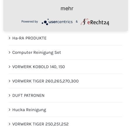
mehr
GEBRAUCHTE VORWERK STAUBSAUGER
Powered by
&
VORWERK KOBOLD 135, 135sc, 136
Ha-RA PRODUKTE
Computer Reinigung Set
VORWERK KOBOLD 140, 150
VORWERK TIGER 260,265,270,300
DUFT PATRONEN
Hucka Reinigung
VORWERK TIGER 250,251,252