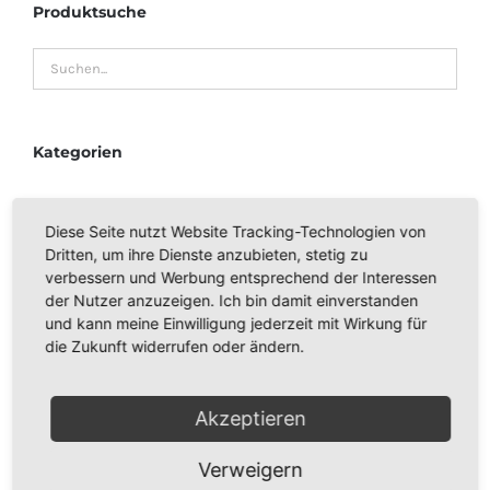
Produktsuche
Kategorien
SP 530 + 530
Diese Seite nutzt Website Tracking-Technologien von
Dritten, um ihre Dienste anzubieten, stetig zu
MOTORBÜRSTEN
verbessern und Werbung entsprechend der Interessen
der Nutzer anzuzeigen. Ich bin damit einverstanden
SP 600
und kann meine Einwilligung jederzeit mit Wirkung für
die Zukunft widerrufen oder ändern.
VORWERK KOBOLD VK 115, 116, 117
Akzeptieren
VORWERK KOBOLD 118, 119, 120, 121, 122
Verweigern
VORWERK KOBOLD 130, 131, 131sc