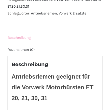
21,
ET20,21,30,31
30,
Schlagwörter:
Antriebsriemen
,
Vorwerk Ersatzteil
31,
geeignet
für
Vorwerk
Beschreibung
Set
Rezensionen (0)
=
3
Beschreibung
Stück
Preis
Antriebsriemen geeignet für
:
5,-
die Vorwerk Motorbürsten ET
-
20, 21, 30, 31
Euro
Menge