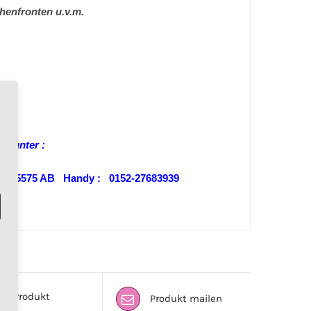
henfronten u.v.m.
ns unter :
-29995575 AB Handy : 0152-27683939
Produkt
Produkt mailen