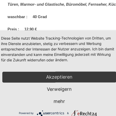
Türen, Marmor- und Glastische, Büromöbel, Fernseher, Küc
waschbar : 40 Grad
Preis : 12,90 €
Diese Seite nutzt Website Tracking-Technologien von Dritten, um
Größe : ca 29 x 22 cm
ihre Dienste anzubieten, stetig zu verbessern und Werbung
entsprechend der Interessen der Nutzer anzuzeigen. Ich bin damit
Für Ha-Ra Beratung – Bestellung – Verkauf erreichen Sie u
einverstanden und kann meine Einwilligung jederzeit mit Wirkung
für die Zukunft widerrufen oder ändern.
E-Mail : info@ullas-staubsauger-laden.de Telefon : 0202
Akzeptieren
Verweigern
mehr
Auf Facebook
Produkt
Powered by
&