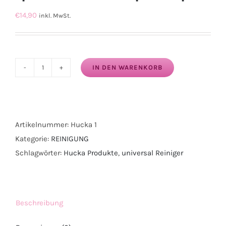
€
14,90
inkl. MwSt.
IN DEN WARENKORB
HUCKA
Universalreiniger
spezial
1
Artikelnummer:
Hucka 1
Liter
Kategorie:
REINIGUNG
mit
Schlagwörter:
Hucka Produkte
,
universal Reiniger
Sprühkopf
Menge
Beschreibung