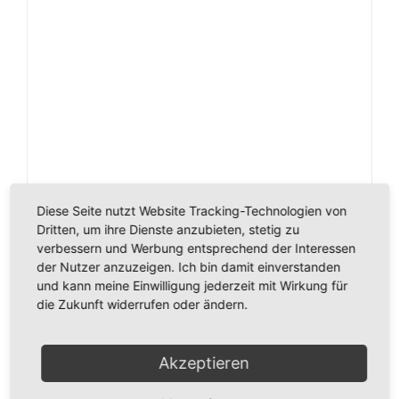
Vorwerk Elektrobürste EB 350/351 General
Diese Seite nutzt Website Tracking-Technologien von
überholt,
Dritten, um ihre Dienste anzubieten, stetig zu
€
100,00
inkl. MwSt.
verbessern und Werbung entsprechend der Interessen
der Nutzer anzuzeigen. Ich bin damit einverstanden
und kann meine Einwilligung jederzeit mit Wirkung für
die Zukunft widerrufen oder ändern.
In den Warenkorb
Details
Akzeptieren