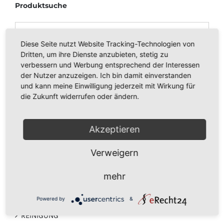
Produktsuche
Diese Seite nutzt Website Tracking-Technologien von
Dritten, um ihre Dienste anzubieten, stetig zu
verbessern und Werbung entsprechend der Interessen
Kategorien
der Nutzer anzuzeigen. Ich bin damit einverstanden
und kann meine Einwilligung jederzeit mit Wirkung für
Hucka Reinigung
die Zukunft widerrufen oder ändern.
VORWERK KOBOLD 240
Akzeptieren
Ha-RA PRODUKTE
Verweigern
STAUBSAUGERBEUTEL - FILTERTÜTEN
mehr
DUFT PATRONEN
Powered by
&
REINIGUNG