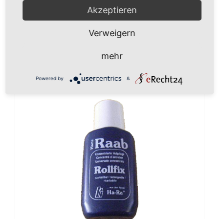
€
8,90
Akzeptieren
inkl. MwSt.
Verweigern
In den Warenkorb
Details
mehr
Powered by
&