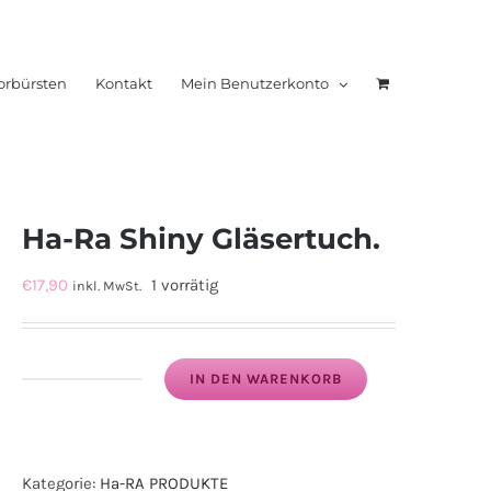
orbürsten
Kontakt
Mein Benutzerkonto
Ha-Ra Shiny Gläsertuch.
€
17,90
1 vorrätig
inkl. MwSt.
IN DEN WARENKORB
Ha-
Ra
Shiny
Kategorie:
Ha-RA PRODUKTE
Gläsertuch.