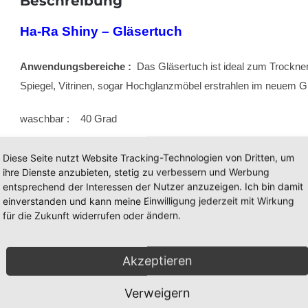
Beschreibung
Ha-Ra Shiny – Gläsertuch
Anwendungsbereiche :
Das Gläsertuch ist ideal zum Trocknen
Spiegel, Vitrinen, sogar Hochglanzmöbel erstrahlen im neuem G
waschbar : 40 Grad
Größe : ca 56 x 40 cm
Diese Seite nutzt Website Tracking-Technologien von Dritten, um
ihre Dienste anzubieten, stetig zu verbessern und Werbung
Für Ha-Ra Beratung – Bestellung – Verkauf erreichen Sie u
entsprechend der Interessen der Nutzer anzuzeigen. Ich bin damit
einverstanden und kann meine Einwilligung jederzeit mit Wirkung
für die Zukunft widerrufen oder ändern.
E-Mail : info@ullas-staubsauger-laden.de Telefon :
Akzeptieren
Verweigern