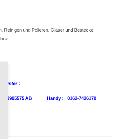
, Reinigen und Polieren. Gläser und Bestecke,
lanz.
ns unter :
 0202-29995575 AB Handy : 0162-7426170