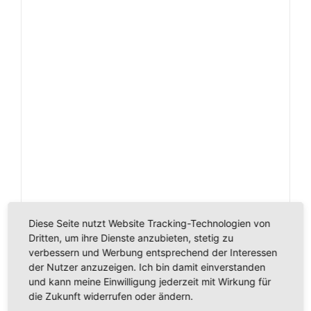
Diese Seite nutzt Website Tracking-Technologien von
Dritten, um ihre Dienste anzubieten, stetig zu
Ha-Ra Boden-Faser weiß lang.
verbessern und Werbung entsprechend der Interessen
der Nutzer anzuzeigen. Ich bin damit einverstanden
€
31,90
inkl. MwSt.
und kann meine Einwilligung jederzeit mit Wirkung für
die Zukunft widerrufen oder ändern.