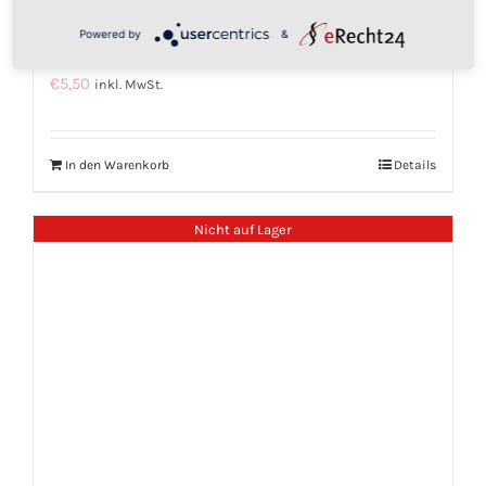
130, 131, 135, 136, Vorwerk Tiger 252, 260,
Powered by
&
270, 300 Vorwerk passend.
€
5,50
inkl. MwSt.
In den Warenkorb
Details
Nicht auf Lager