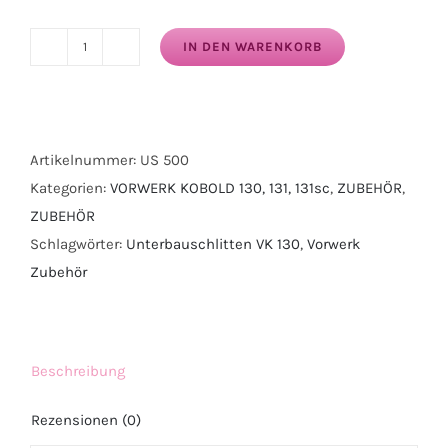
IN DEN WARENKORB
Unterbauschlitten,
Kobold
131
für
Artikelnummer:
US 500
den
Kategorien:
VORWERK KOBOLD 130, 131, 131sc
,
ZUBEHÖR
,
Vorwerk
ZUBEHÖR
Menge
Schlagwörter:
Unterbauschlitten VK 130
,
Vorwerk
Zubehör
Beschreibung
Rezensionen (0)