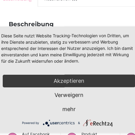
Beschreibung
Diese Seite nutzt Website Tracking-Technologien von Dritten, um
Vorwerk Kobold VK 130, 131, aus 2. 
ihre Dienste anzubieten, stetig zu verbessern und Werbung
entsprechend der Interessen der Nutzer anzuzeigen. Ich bin damit
Gewährleistung
einverstanden und kann meine Einwilligung jederzeit mit Wirkung
für die Zukunft widerrufen oder ändern.
Diesen Artikel erhalten Sie in unserem
Staubsauger-Laden
an de
Vohwinkel . Der Artikel ist
nicht
in unserem
Online-Shop
gelis
Akzeptieren
0202 / 299 955 75
oder
0152 / 276 839 39
Verweigern
mehr
Powered by
&
Auf Facebook
Produkt