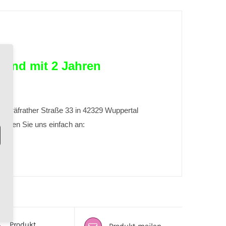
Hand mit 2 Jahren
r Gräfrather Straße 33 in 42329 Wuppertal
tet.Rufen Sie uns einfach an:
Produkt