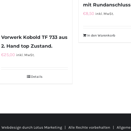
mit Rundanschluss
€
8,50
inkl. MwSt.
In den Warenkorb
Vorwerk Kobold TF 733 aus
2. Hand top Zustand.
€
25,00
inkl. MwSt.
Details
 Webdesign durch
Lotus Marketing
| Alle Rechte vorbehalten |
Allgeme